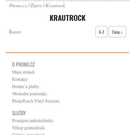
Phono.cz
Žánry
Krautrock
KRAUTROCK
A-Z
Ceny ↓
Řazení:
O PHONO.CZ
Mapa stránek
Kontakty
Dodání a platby
Obchodní podmínky
PhonoTouch Vinyl Sessions
SLUŽBY
Pronájem audiotechniky
Výkup gramodesek
Čištění gramodesek