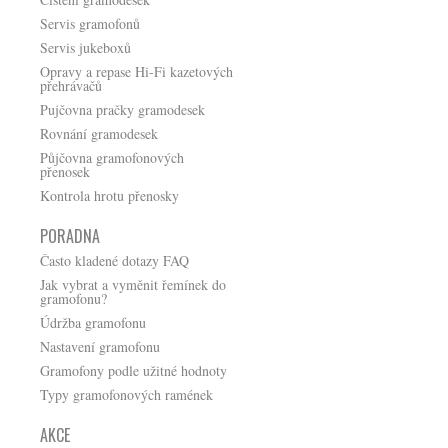
Servis gramofonů
Servis jukeboxů
Opravy a repase Hi-Fi kazetových
přehrávačů
Pujčovna pračky gramodesek
Rovnání gramodesek
Půjčovna gramofonových
přenosek
Kontrola hrotu přenosky
PORADNA
Často kladené dotazy FAQ
Jak vybrat a vyměnit řemínek do
gramofonu?
Údržba gramofonu
Nastavení gramofonu
Gramofony podle užitné hodnoty
Typy gramofonových ramének
AKCE