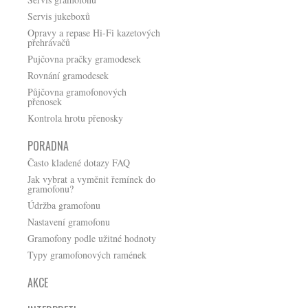
Servis jukeboxů
Opravy a repase Hi-Fi kazetových
přehrávačů
Pujčovna pračky gramodesek
Rovnání gramodesek
Půjčovna gramofonových
přenosek
Kontrola hrotu přenosky
PORADNA
Často kladené dotazy FAQ
Jak vybrat a vyměnit řemínek do
gramofonu?
Údržba gramofonu
Nastavení gramofonu
Gramofony podle užitné hodnoty
Typy gramofonových ramének
AKCE