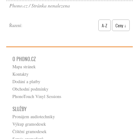
Phono.cz
Stránka nenalezena
A-Z
Ceny ↓
Řazení:
O PHONO.CZ
Mapa stránek
Kontakty
Dodání a platby
Obchodní podmínky
PhonoTouch Vinyl Sessions
SLUŽBY
Pronájem audiotechniky
Výkup gramodesek
Čištění gramodesek
Servis gramofonů