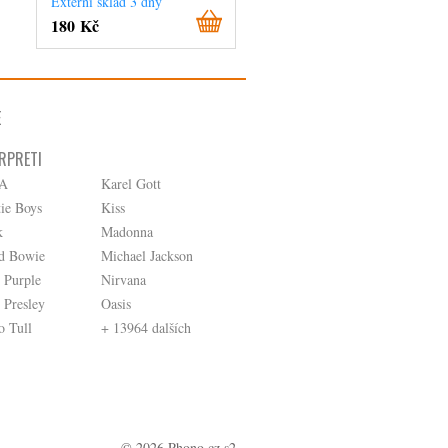
Externí sklad 3 dny
Na objednávku
180 Kč
720 Kč
E
RPRETI
A
Karel Gott
tie Boys
Kiss
k
Madonna
d Bowie
Michael Jackson
 Purple
Nirvana
 Presley
Oasis
o Tull
+ 13964 dalších
© 2026 Phono.cz s2