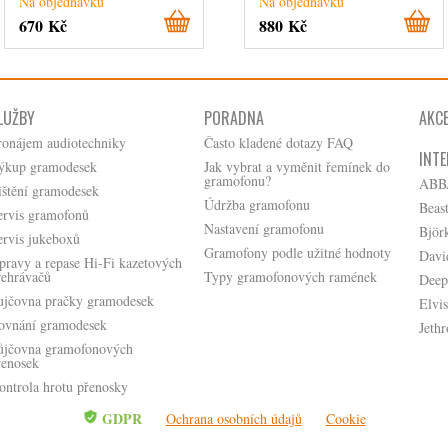
Na objednávku
Na objednávku
670 Kč
880 Kč
LUŽBY
PORADNA
AKC
ronájem audiotechniky
Často kladené dotazy FAQ
INTE
ýkup gramodesek
Jak vybrat a vyměnit řemínek do
gramofonu?
ABB
ištění gramodesek
Údržba gramofonu
Beas
ervis gramofonů
Nastavení gramofonu
Björ
ervis jukeboxů
Gramofony podle užitné hodnoty
Davi
pravy a repase Hi-Fi kazetových
řehrávačů
Typy gramofonových ramének
Deep
ujčovna pračky gramodesek
Elvis
ovnání gramodesek
Jethr
ůjčovna gramofonových
řenosek
ontrola hrotu přenosky
GDPR
Ochrana osobních údajů
Cookie