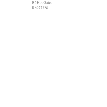
B6
Hot Gates
R6977328