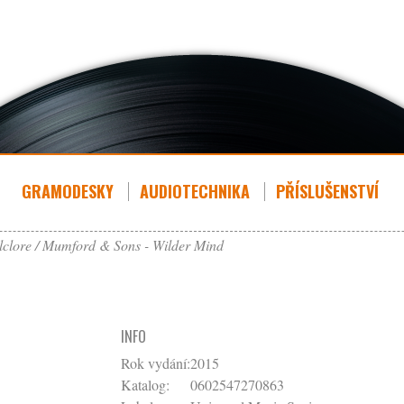
GRAMODESKY
AUDIOTECHNIKA
PŘÍSLUŠENSTVÍ
lclore
Mumford & Sons - Wilder Mind
INFO
Rok vydání:
2015
Katalog:
0602547270863