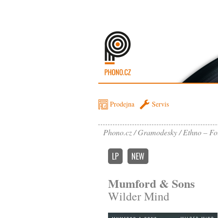
Prodejna
Servis
Phono.cz
Gramodesky
Ethno – Fo
LP
NEW
Mumford & Sons
Wilder Mind