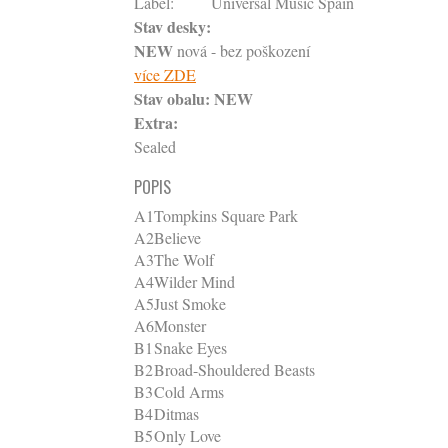
Label:
Universal Music Spain
Stav desky:
NEW
nová - bez poškození
více ZDE
Stav obalu:
NEW
Extra:
Sealed
POPIS
A1
Tompkins Square Park
A2
Believe
A3
The Wolf
A4
Wilder Mind
A5
Just Smoke
A6
Monster
B1
Snake Eyes
B2
Broad-Shouldered Beasts
B3
Cold Arms
B4
Ditmas
B5
Only Love