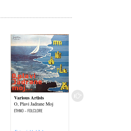
Various Artists
Naima Bock
O, Plavi Jadrane Moj
Below a Massive Dark
Land
ETHNO – FOLCLORE
ETHNO – FOLCLORE