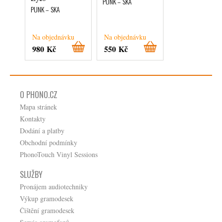
PUNK – SKA
PUNK – SKA
PUNK – SKA
Na objednávku
Na objednávku
Na objednávku
980 Kč
550 Kč
260 Kč
O PHONO.CZ
Mapa stránek
Kontakty
Dodání a platby
Obchodní podmínky
PhonoTouch Vinyl Sessions
SLUŽBY
Pronájem audiotechniky
Výkup gramodesek
Čištění gramodesek