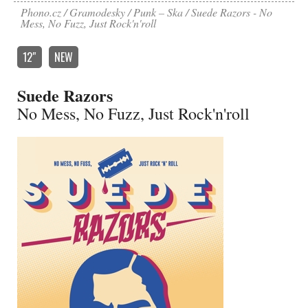
Phono.cz
Gramodesky
Punk – Ska
Suede Razors - No
Mess, No Fuzz, Just Rock'n'roll
12″
NEW
Suede Razors
No Mess, No Fuzz, Just Rock'n'roll