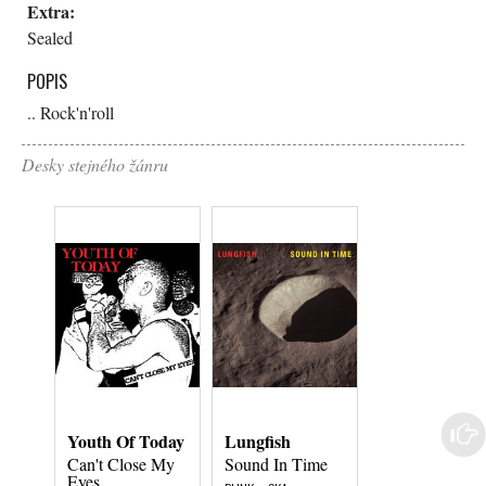
Extra:
Sealed
POPIS
.. Rock'n'roll
Desky stejného žánru
Youth Of Today
Lungfish
Beachdog
Can't Close My
Sound In Time
Crawl In Piece
Eyes