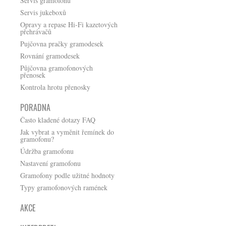
Servis gramofonů
Servis jukeboxů
Opravy a repase Hi-Fi kazetových
přehrávačů
Pujčovna pračky gramodesek
Rovnání gramodesek
Půjčovna gramofonových
přenosek
Kontrola hrotu přenosky
PORADNA
Často kladené dotazy FAQ
Jak vybrat a vyměnit řemínek do
gramofonu?
Údržba gramofonu
Nastavení gramofonu
Gramofony podle užitné hodnoty
Typy gramofonových ramének
AKCE