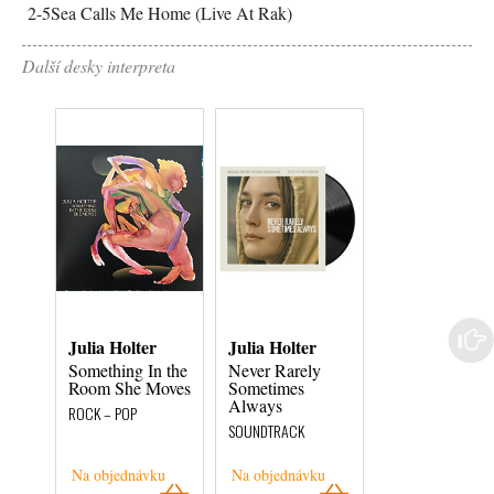
2-5
Sea Calls Me Home (Live At Rak)
Další desky interpreta
Julia Holter
Julia Holter
Julia Holter
Something In the
Never Rarely
Something In t
Room She Moves
Sometimes
Room She Mov
Always
ROCK – POP
ROCK – POP
SOUNDTRACK
Na objednávku
Na objednávku
Na objednávku