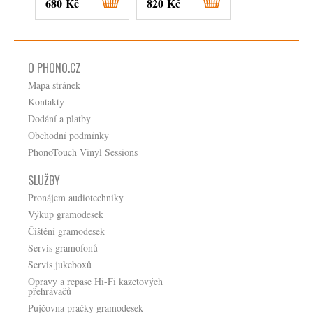
680 Kč
820 Kč
1 090 Kč
O PHONO.CZ
Mapa stránek
Kontakty
Dodání a platby
Obchodní podmínky
PhonoTouch Vinyl Sessions
SLUŽBY
Pronájem audiotechniky
Výkup gramodesek
Čištění gramodesek
Servis gramofonů
Servis jukeboxů
Opravy a repase Hi-Fi kazetových
přehrávačů
Pujčovna pračky gramodesek