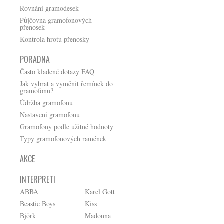
Rovnání gramodesek
Půjčovna gramofonových
přenosek
Kontrola hrotu přenosky
PORADNA
Často kladené dotazy FAQ
Jak vybrat a vyměnit řemínek do
gramofonu?
Údržba gramofonu
Nastavení gramofonu
Gramofony podle užitné hodnoty
Typy gramofonových ramének
AKCE
INTERPRETI
ABBA
Karel Gott
Beastie Boys
Kiss
Björk
Madonna