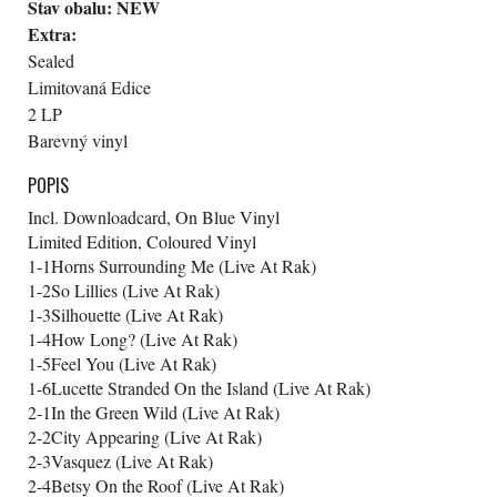
Stav obalu:
NEW
Extra:
Sealed
Limitovaná Edice
2 LP
Barevný vinyl
POPIS
Incl. Downloadcard, On Blue Vinyl
Limited Edition, Coloured Vinyl
1-1
Horns Surrounding Me (Live At Rak)
1-2
So Lillies (Live At Rak)
1-3
Silhouette (Live At Rak)
1-4
How Long? (Live At Rak)
1-5
Feel You (Live At Rak)
1-6
Lucette Stranded On the Island (Live At Rak)
2-1
In the Green Wild (Live At Rak)
2-2
City Appearing (Live At Rak)
2-3
Vasquez (Live At Rak)
2-4
Betsy On the Roof (Live At Rak)