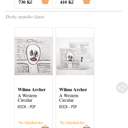
730 Kč
410 Kč
730 Kč
Desky stejného žánru
Wilma Archer
Wilma Archer
k.d. lang
A Western
A Western
Drag
Circular
Circular
ROCK – POP
ROCK – POP
ROCK – POP
Na objednávku
Na objednávku
Na objednávku