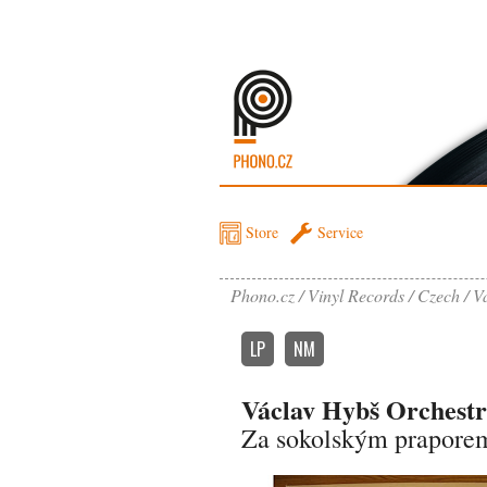
Store
Service
Phono.cz
Vinyl Records
Czech
V
LP
NM
Václav Hybš Orchest
Za sokolským prapore