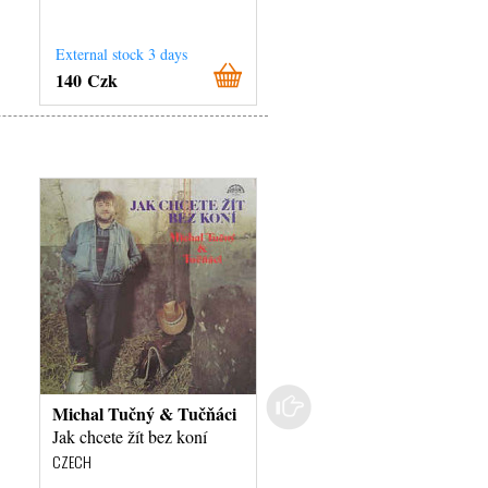
External stock 3 days
External stock 3 days
140 Czk
140 Czk
Michal Tučný & Tučňáci
Bora Kříž
Jak chcete žít bez koní
Tak Hraje Swing Bora K
CZECH
CZECH