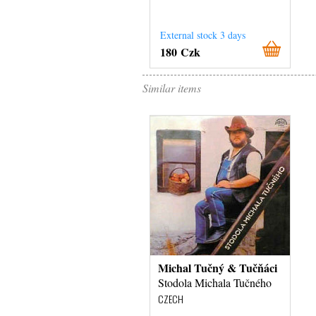
External stock 3 days
180 Czk
Similar items
Michal Tučný & Tučňáci
Stodola Michala Tučného
CZECH