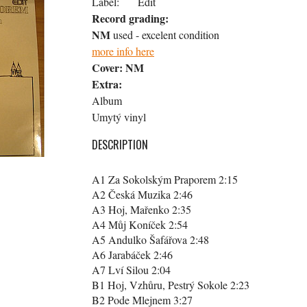
Label:
Edit
Record grading:
NM
used - excelent condition
more info here
Cover:
NM
Extra:
Album
Umytý vinyl
DESCRIPTION
A1 Za Sokolským Praporem 2:15
A2 Česká Muzika 2:46
A3 Hoj, Mařenko 2:35
A4 Můj Koníček 2:54
A5 Andulko Šafářova 2:48
A6 Jarabáček 2:46
A7 Lví Silou 2:04
B1 Hoj, Vzhůru, Pestrý Sokole 2:23
B2 Pode Mlejnem 3:27