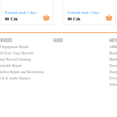
External stock 3 days
External stock 3 days
80 Czk
80 Czk
ERVICES
GUIDE
ART
J Equipment Rental
ABB
ell Your Vinyl Records
Beas
inyl Record Cleaning
Björ
urntable Repair
Davi
ukebox Repair and Restoration
Deep
i-fi & Audio Repairs
Elvis
Jethr