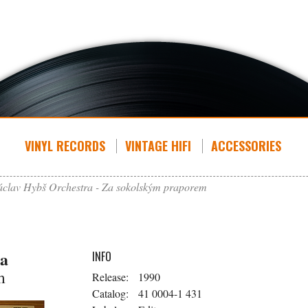
VINYL RECORDS
VINTAGE HIFI
ACCESSORIES
áclav Hybš Orchestra - Za sokolským praporem
ra
INFO
m
Release:
1990
Catalog:
41 0004-1 431