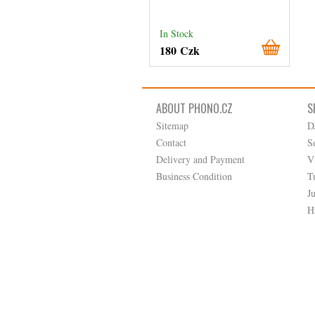
In Stock
180 Czk
ABOUT PHONO.CZ
S
Sitemap
D
Contact
S
Delivery and Payment
V
Business Condition
T
J
H