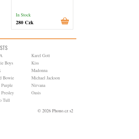
In Stock
External stock 3 days
280 Czk
80 Czk
ISTS
A
Karel Gott
tie Boys
Kiss
k
Madonna
d Bowie
Michael Jackson
 Purple
Nirvana
 Presley
Oasis
o Tull
© 2026 Phono.cz s2