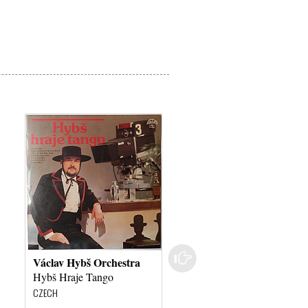
Václav Hybš Orchestra
Václav Hybš Orchestra
Hybš Hraje Tango
Zelené Pisničky
CZECH
CZECH