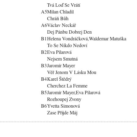
Tvá Loď Se Vrátí
A5
Milan Chladil
Chráň Bůh
A6
Václav Neckář
Dej Pánbu Dobrej Den
B1
Helena Vondráčková,Waldemar Matuška
To Se Nikdo Nedoví
B2
Eva Pilarová
Nejsem Smutná
B3
Jaromír Mayer
Věř Jenom V Lásku Mou
B4
Karel Štědrý
Cherchez La Femme
B5
Jaromír Mayer,Eva Pilarová
Rozhoupej Zvony
B6
Yvetta Simonová
Zase Přijde Máj