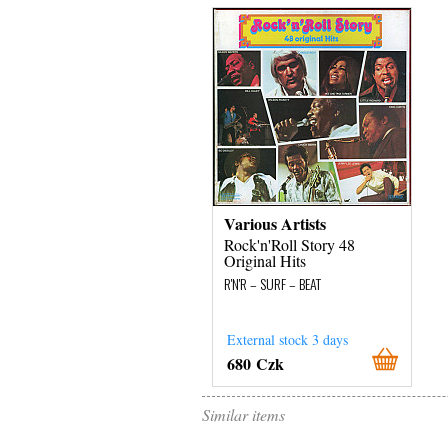
Various Artists
Rock'n'Roll Story 48
Original Hits
R'N'R – SURF – BEAT
External stock 3 days
680 Czk
Similar items