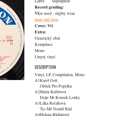
Label:
Supraphon
Record grading:
VG+
used - slighty wear
more info here
Cover:
VG
Extra:
Generický obal
Kompilace
Mono
Umytý vinyl
DESCRIPTION
Vinyl, LP, Compilation, Mono
A1
Karel Gott
Oříšek Pro Popelku
A2
Marta Kubišová
Dejte Mi Kousek Louky
A3
Lilka Ročáková
Tys Mě Neměl Rád
A4
Helena Blehárová