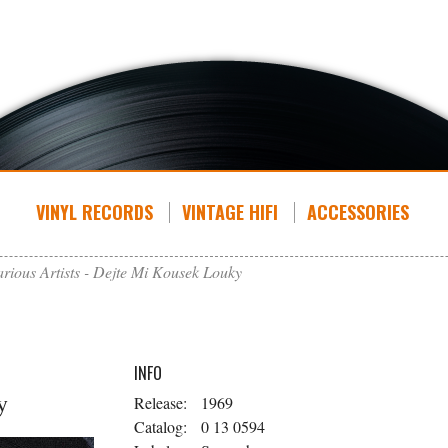
VINYL RECORDS
VINTAGE HIFI
ACCESSORIES
arious Artists - Dejte Mi Kousek Louky
INFO
y
Release:
1969
Catalog:
0 13 0594