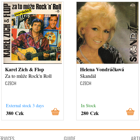
Karel Zich & Flop
Helena Vondráčková
Za to může Rock'n Roll
Skandál
CZECH
CZECH
External stock 3 days
In Stock
380 Czk
280 Czk
ERVICES
GUIDE
ART