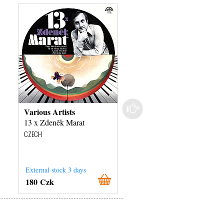
Various Artists
Various Artists
13 x Zdeněk Marat
Quentin Tarantino's Onc
Upon a Time In Hollyw
CZECH
Or...
SOUNDTRACK
External stock 3 days
On order
180 Czk
800 Czk