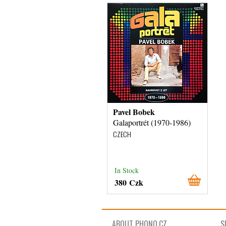
Pavel Bobek
Galaportrét (1970-1986)
CZECH
In Stock
380 Czk
ABOUT PHONO.CZ
S