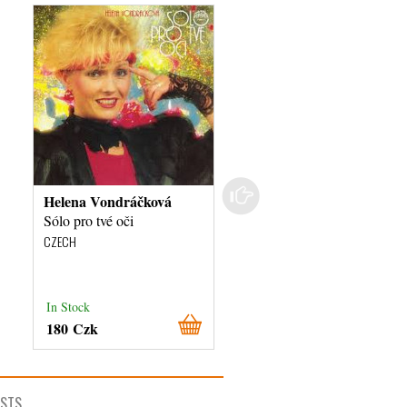
Helena Vondráčková
Stanislav Procházka
Sólo pro tvé oči
Věci tajemné
CZECH
CZECH
In Stock
External stock 3 days
180 Czk
180 Czk
ISTS