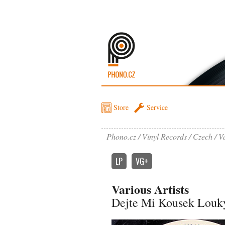
Store
Service
Phono.cz
Vinyl Records
Czech
V
LP
VG+
Various Artists
Dejte Mi Kousek Louk