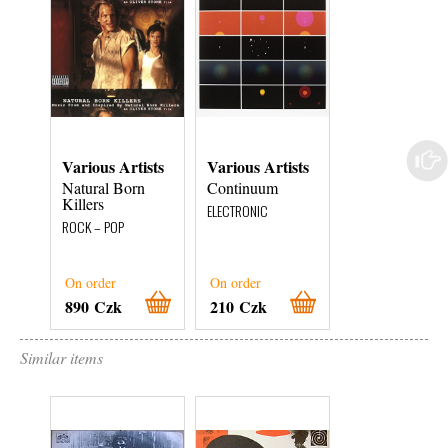
Various Artists
Various Artists
Various Artist
Natural Born
Continuum
Jackie Brown -
Killers
OST
ELECTRONIC
ROCK – POP
ROCK – POP
On order
On order
On order
890 Czk
210 Czk
680 Czk
Similar items