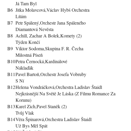
Já Tam Byl
B6
Jitka Molavcová,Václav Hybš Orchestra
Lítám
B7
Petr Spálený,Orchestr Jana Spáleného
Diamantová Nevěsta
B8
Achill, Zachar A Bolek,Komety (2)
Týden Končí
B9
Viktor Sodoma,Skupina F. R. Čecha
Milostná Píseň
B10
Petra Černocká,Kardinálové
Náklaďák
B11
Pavel Bartoň,Orchestr Josefa Vobruby
S Ní
B12
Helena Vondráčková,Orchestra Ladislav Štaidl
Nejkrásnější Na Světě Je Láska (Z Filmu Romance Za
Korunu)
B13
Karel Zich,Pavel Staněk (2)
Tvůj Vlak
B14
Věra Špinarová,Orchestra Ladislav Štaidl
Už Bys Měl Spát