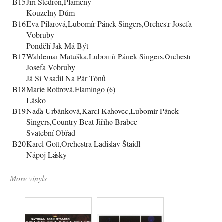
B15
Jiří Štědroň,Plameny
Kouzelný Dům
B16
Eva Pilarová,Lubomír Pánek Singers,Orchestr Josefa
Vobruby
Pondělí Jak Má Být
B17
Waldemar Matuška,Lubomír Pánek Singers,Orchestr
Josefa Vobruby
Já Si Vsadil Na Pár Tónů
B18
Marie Rottrová,Flamingo (6)
Lásko
B19
Naďa Urbánková,Karel Kahovec,Lubomír Pánek
Singers,Country Beat Jiřího Brabce
Svatební Obřad
B20
Karel Gott,Orchestra Ladislav Štaidl
Nápoj Lásky
More vinyls