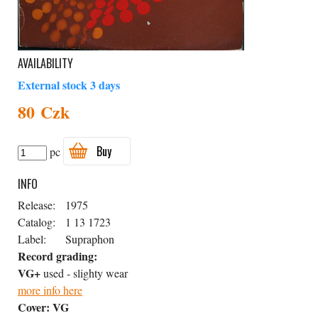
AVAILABILITY
External stock 3 days
80 Czk
Buy
pc
INFO
Release:
1975
Catalog:
1 13 1723
Label:
Supraphon
Record grading:
VG+
used - slighty wear
more info here
Cover:
VG