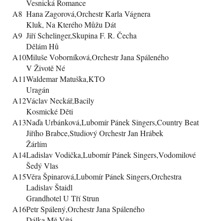
Vesnická Romance
A8
Hana Zagorová,Orchestr Karla Vágnera
Kluk, Na Kterého Můžu Dát
A9
Jiří Schelinger,Skupina F. R. Čecha
Dělám Hů
A10
Miluše Voborníková,Orchestr Jana Spáleného
V Životě Né
A11
Waldemar Matuška,KTO
Uragán
A12
Václav Neckář,Bacily
Kosmické Děti
A13
Naďa Urbánková,Lubomír Pánek Singers,Country Beat
Jiřího Brabce,Studiový Orchestr Jan Hrábek
Žárlím
A14
Ladislav Vodička,Lubomír Pánek Singers,Vodomilové
Šedý Vlas
A15
Věra Špinarová,Lubomír Pánek Singers,Orchestra
Ladislav Štaidl
Grandhotel U Tří Strun
A16
Petr Spálený,Orchestr Jana Spáleného
Dálka Mě Vítá