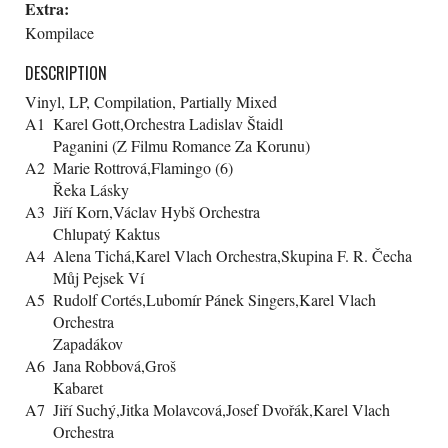
Extra:
Kompilace
DESCRIPTION
Vinyl, LP, Compilation, Partially Mixed
A1
Karel Gott,Orchestra Ladislav Štaidl
Paganini (Z Filmu Romance Za Korunu)
A2
Marie Rottrová,Flamingo (6)
Řeka Lásky
A3
Jiří Korn,Václav Hybš Orchestra
Chlupatý Kaktus
A4
Alena Tichá,Karel Vlach Orchestra,Skupina F. R. Čecha
Můj Pejsek Ví
A5
Rudolf Cortés,Lubomír Pánek Singers,Karel Vlach
Orchestra
Zapadákov
A6
Jana Robbová,Groš
Kabaret
A7
Jiří Suchý,Jitka Molavcová,Josef Dvořák,Karel Vlach
Orchestra