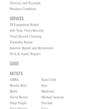
Delivery and Payment
Business Condition
SERVICES
DJ Equipment Rental
Sell Your Vinyl Records
Vinyl Record Cleaning
Turntable Repair
Jukebox Repair and Restoration
Hi-fi & Audio Repairs
GUIDE
ARTISTS
ABBA
Karel Gott
Beastie Boys
Kiss
Björk
Madonna
David Bowie
Michael Jackson
Deep Purple
Nirvana
Elvis Presley
Oasis