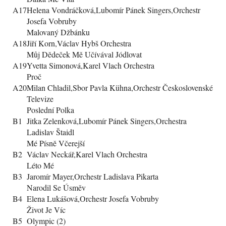
A17
Helena Vondráčková,Lubomír Pánek Singers,Orchestr
Josefa Vobruby
Malovaný Džbánku
A18
Jiří Korn,Václav Hybš Orchestra
Můj Dědeček Mě Učívával Jódlovat
A19
Yvetta Simonová,Karel Vlach Orchestra
Proč
A20
Milan Chladil,Sbor Pavla Kühna,Orchestr Československé
Televize
Poslední Polka
B1
Jitka Zelenková,Lubomír Pánek Singers,Orchestra
Ladislav Štaidl
Mé Písně Včerejší
B2
Václav Neckář,Karel Vlach Orchestra
Léto Mé
B3
Jaromír Mayer,Orchestr Ladislava Pikarta
Narodil Se Úsměv
B4
Elena Lukášová,Orchestr Josefa Vobruby
Život Je Víc
B5
Olympic (2)