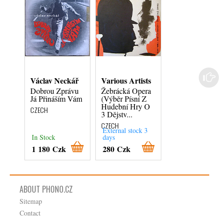
Václav Neckář
Various Artists
Karol Ducho
Dobrou Zprávu
Žebrácká Opera
Mám Dobrú
Já Přináším Vám
(Výběr Písní Z
Správu / Ten
Hudební Hry O
Druhý
CZECH
3 Dějstv...
CZECH
CZECH
External stock 3
In Stock
days
In Stock
1 180 Czk
280 Czk
280 Czk
ABOUT PHONO.CZ
Sitemap
Contact